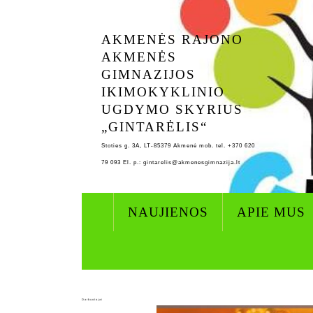
Skip
to
AKMENĖS RAJONO
content
AKMENĖS
GIMNAZIJOS
IKIMOKYKLINIO
UGDYMO SKYRIUS
„GINTARĖLIS“
Stoties g. 3A, LT-85379 Akmenė mob. tel. +370 620
79 093 El. p.: gintarelis@akmenesgimnazija.lt
NAUJIENOS
APIE MUS
Darbuotojai