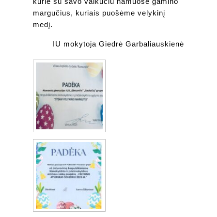
kurie su savo vaikučiu namuose gamino
margučius, kuriais puošėme velykinį
medį.
IU mokytoja Giedrė Garbaliauskienė