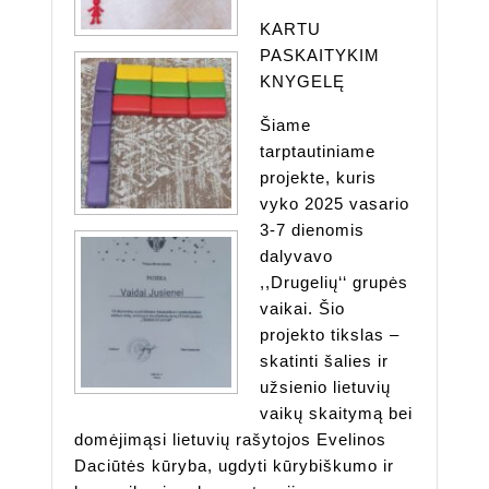
KARTU
PASKAITYKIM
KNYGELĘ
Šiame
tarptautiniame
projekte, kuris
vyko 2025 vasario
3-7 dienomis
dalyvavo
,,Drugelių‘‘ grupės
vaikai. Šio
projekto tikslas –
skatinti šalies ir
užsienio lietuvių
vaikų skaitymą bei
domėjimąsi lietuvių rašytojos Evelinos
Daciūtės kūryba, ugdyti kūrybiškumo ir