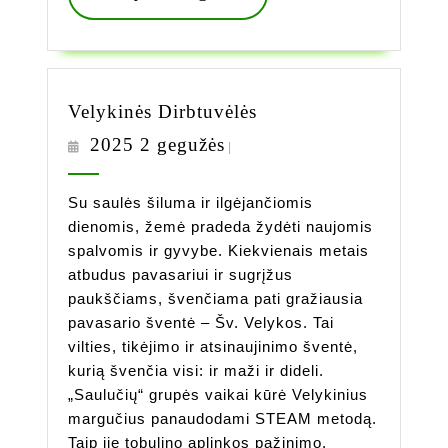
Daugiau
Velykinės
Velykinės Dirbtuvėlės
Dirbtuvėlės
2025
2025 2 gegužės
|
2
gegužės
Su saulės šiluma ir ilgėjančiomis
dienomis, žemė pradeda žydėti naujomis
spalvomis ir gyvybe. Kiekvienais metais
atbudus pavasariui ir sugrįžus
paukščiams, švenčiama pati gražiausia
pavasario šventė – Šv. Velykos. Tai
vilties, tikėjimo ir atsinaujinimo šventė,
kurią švenčia visi: ir maži ir dideli.
„Saulučių“ grupės vaikai kūrė Velykinius
margučius panaudodami STEAM metodą.
Taip jie tobulino aplinkos pažinimo,