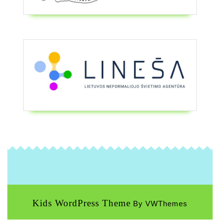
Kids WordPress Theme
By VWThemes
Scroll