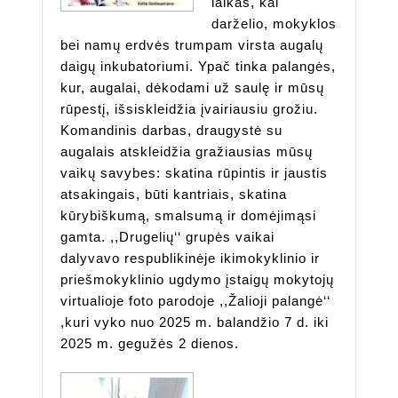
laikas, kai
darželio, mokyklos
bei namų erdvės trumpam virsta augalų
daigų inkubatoriumi. Ypač tinka palangės,
kur, augalai, dėkodami už saulę ir mūsų
rūpestį, išsiskleidžia įvairiausiu grožiu.
Komandinis darbas, draugystė su
augalais atskleidžia gražiausias mūsų
vaikų savybes: skatina rūpintis ir jaustis
atsakingais, būti kantriais, skatina
kūrybiškumą, smalsumą ir domėjimąsi
gamta. ,,Drugelių‘‘ grupės vaikai
dalyvavo respublikinėje ikimokyklinio ir
priešmokyklinio ugdymo įstaigų mokytojų
virtualioje foto parodoje ,,Žalioji palangė‘‘
,kuri vyko nuo 2025 m. balandžio 7 d. iki
2025 m. gegužės 2 dienos.