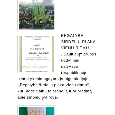
BEGALYBĖ
ŠIRDELIŲ PLAKA
VIENU RITMU
,,Saulučių‘‘ grupės
ugdytiniai
dalyvavo
respublikinėje
ikimokyklinio ugdymo įstaigų akcijoje
,,Begalybė širdelių plaka vienu ritmu‘‘,
kuri ugdė vaikų toleranciją ir supratimą
apie žmonių įvairovę.