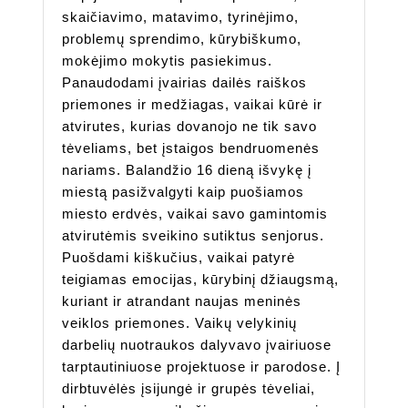
skaičiavimo, matavimo, tyrinėjimo,
problemų sprendimo, kūrybiškumo,
mokėjimo mokytis pasiekimus.
Panaudodami įvairias dailės raiškos
priemones ir medžiagas, vaikai kūrė ir
atvirutes, kurias dovanojo ne tik savo
tėveliams, bet įstaigos bendruomenės
nariams. Balandžio 16 dieną išvykę į
miestą pasižvalgyti kaip puošiamos
miesto erdvės, vaikai savo gamintomis
atvirutėmis sveikino sutiktus senjorus.
Puošdami kiškučius, vaikai patyrė
teigiamas emocijas, kūrybinį džiaugsmą,
kuriant ir atrandant naujas meninės
veiklos priemones. Vaikų velykinių
darbelių nuotraukos dalyvavo įvairiuose
tarptautiniuose projektuose ir parodose. Į
dirbtuvėlės įsijungė ir grupės tėveliai,