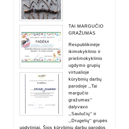
TAI MARGUČIO
GRAŽUMAS
Respublikinėje
ikimokyklinio ir
priešmokyklinio
ugdymo grupių
virtualioje
kūrybinių darbų
parodoje ,,Tai
margučio
gražumas‘‘
dalyvavo
,,Saulučių‘‘ ir
,,Drugelių‘‘ grupės
ugdytiniai. Šios kūrybinių darbų parodos