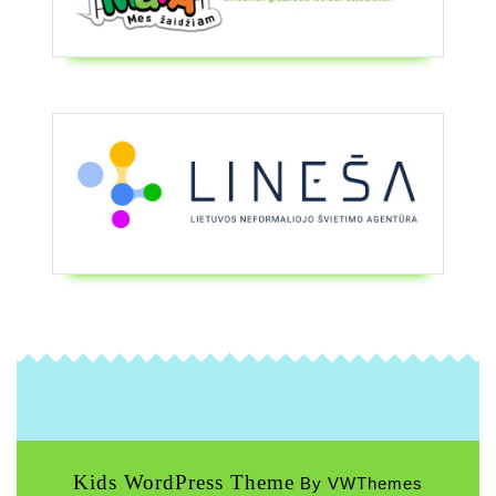
Kids WordPress Theme
By VWThemes