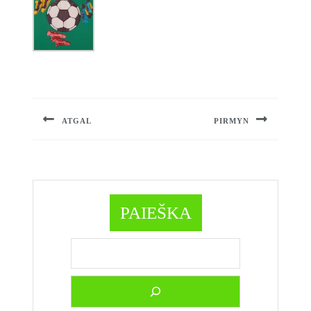
Navigacija
tarp
įrašų
ATGAL
PIRMYN
Previous
Next
post:
post:
PAIEŠKA