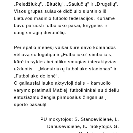
„Pelėdžiukų”, „Bitučių”, „Saulučių” ir „Drugelių”.
Visos grupės sulaukė didžiulio siuntinio iš
Lietuvos masinio futbolo federacijos. Kuriame
buvo paruošti futboliuko pasai, knygelės ir
daug smagių dovanėlių.
Per spalio mėnesį vaikai kūrė savo komandos
vėliavą su logotipu ir „Futboliuko“ simboliais,
kūrė taisykles bei atliko smagias interaktyvias
užduotis – „Monstriukų futboliuko stadionas“ ir
„Futboliuko dėlionė“.
O galiausiai laukė aktyvioji dalis – kamuolio
varymo pratimai! Mažieji futbolininkai su dideliu
entuziazmu žengia pirmuosius žingsnius į
sporto pasaulį!
PU mokytojos: S. Stancevičienė, L.
Danusevičienė, IU mokytojos G.