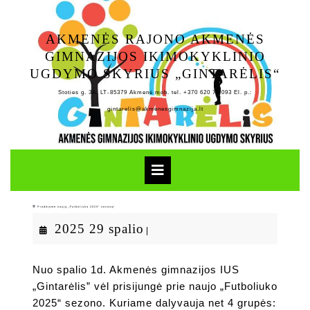
Skip
to
AKMENĖS RAJONO AKMENĖS
content
GIMNAZIJOS IKIMOKYKLINIO
UGDYMO SKYRIUS „GINTARĖLIS“
Stoties g. 3A, LT-85379 Akmenė mob. tel. +370 620 79 093 El. p.:
gintarelis@akmenesgimnazija.lt
Open
Button
Pradėjome naują „Futboliuko 2025“ sezoną!
2025
2025 29 spalio
|
29
spalio
Nuo spalio 1d. Akmenės gimnazijos IUS
„Gintarėlis” vėl prisijungė prie naujo „Futboliuko
2025“ sezono. Kuriame dalyvauja net 4 grupės: