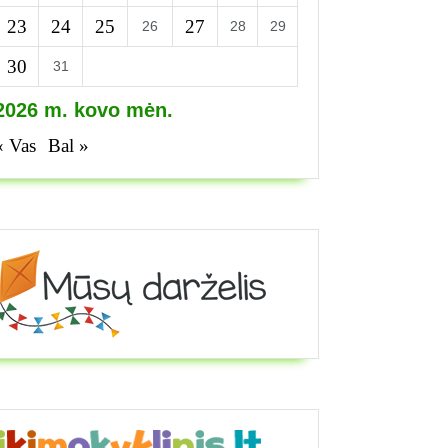
23
24
25
27
26
28
29
30
31
2026 m. kovo mėn.
« Vas
Bal »