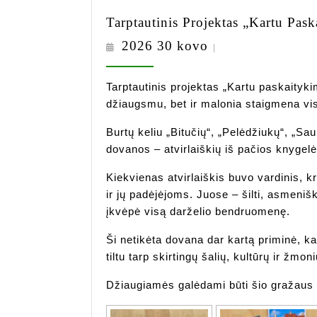
Tarptautinis Projektas „Kartu Pa
2026
2026 30 kovo
|
30
kovo
Tarptautinis projektas „Kartu paskaityk
džiaugsmu, bet ir malonia staigmena vi
Burtų keliu „Bitučių“, „Pelėdžiukų“, „Sa
dovanos – atvirlaiškių iš pačios knygel
Kiekvienas atvirlaiškis buvo vardinis, 
ir jų padėjėjoms. Juose – šilti, asmeniški
įkvėpė visą darželio bendruomenę.
Ši netikėta dovana dar kartą priminė, k
tiltu tarp skirtingų šalių, kultūrų ir žmoni
Džiaugiamės galėdami būti šio gražaus t