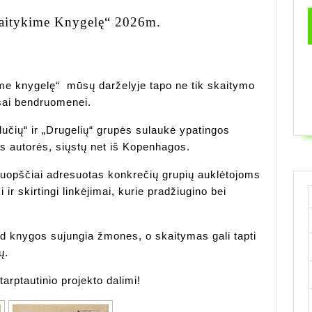
Tarptautinis
skaitykime Knygelę“ 2026m.
Projektas
„Kartu
Paskaitykime
ime knygelę“ mūsų darželyje tapo ne tik skaitymo
Knygelę“
sai bendruomenei.
2026m.
ulučių“ ir „Drugelių“ grupės sulaukė ypatingos
ės autorės, siųstų net iš Kopenhagos.
kruopščiai adresuotas konkrečių grupių auklėtojoms
 ir skirtingi linkėjimai, kurie pradžiugino bei
ad knygos sujungia žmones, o skaitymas gali tapti
ų.
arptautinio projekto dalimi!