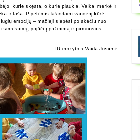
bėjo, kurie skęsta, o kurie plaukia. Vaikai merkė ir
ka ir laša. Pipetėmis lašindami vandenį kūrė
žiugių emocijų – mažieji slėpėsi po skėčiu nuo
anti smalsumą, pojūčių pažinimą ir pirmuosius
IU mokytoja Vaida Jusienė