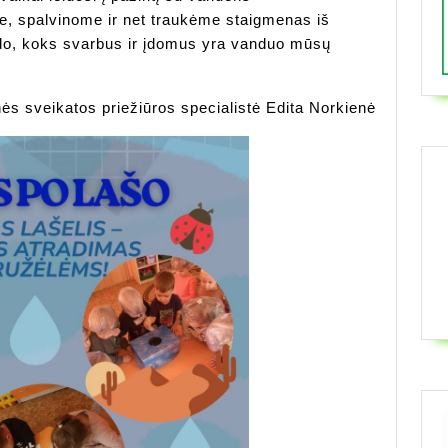
e, spalvinome ir net traukėme staigmenas iš
trado, koks svarbus ir įdomus yra vanduo mūsų
s sveikatos priežiūros specialistė Edita Norkienė