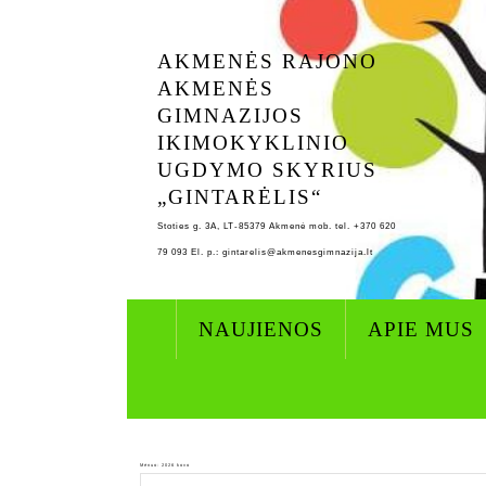
Skip
to
AKMENĖS RAJONO
content
AKMENĖS
GIMNAZIJOS
IKIMOKYKLINIO
UGDYMO SKYRIUS
„GINTARĖLIS“
Stoties g. 3A, LT-85379 Akmenė mob. tel. +370 620
79 093 El. p.: gintarelis@akmenesgimnazija.lt
NAUJIENOS
APIE MUS
Mėnuo:
2026 kovo