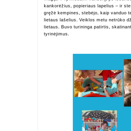
kankorėžius, popieriaus lapelius – ir ste
gręžė kempines, stebėjo, kaip vanduo te
lietaus lašelius. Veiklos metu netrūko d
lietaus. Buvo turininga patirtis, skatin
tyrinėjimus.