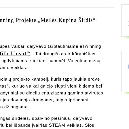
Dalyvavimas
ning Projekte „Meilės Kupina Širdis“
Tarptautinia
ETwinning
Projekte
upės vaikai dalyvavo tarptautiniame eTwinning
„Meilės
illed heart“
) . Tai draugiškas ir kūrybiškas
Kupina
ugdytiniams, siekiant paminėti Valentino dieną
Širdis“
vimo veiklas.
cialų projekto kampelį, kuris tapo jaukia erdve
tas“, kuriuo vaikai galėjo siųsti vieni kitiems bei
gdytiniai su dideliu entuziazmu gamino atvirutes
au jas dovanojo draugams, taip stiprindami
imo džiaugsmą.
ingas širdeles, spalvino piešinius, dalyvavo
riu bei išbandė įvairias STEAM veiklas. Šios