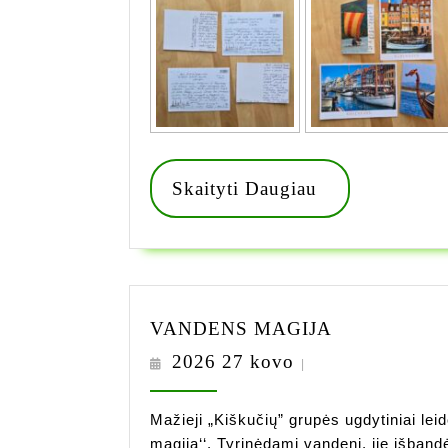
Skaityti
Skaityti Daugiau
Daugiau
VANDENS
VANDENS MAGIJA
MAGIJA
2026
2026 27 kovo
|
27
kovo
Mažieji „Kiškučių” grupės ugdytiniai lei
magija‘‘. Tyrinėdami vandenį, jie išban