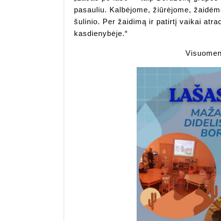
pasauliu. Kalbėjome, žiūrėjome, žaidėm
šulinio. Per žaidimą ir patirtį vaikai a
kasdienybėje.“
Visuomenė