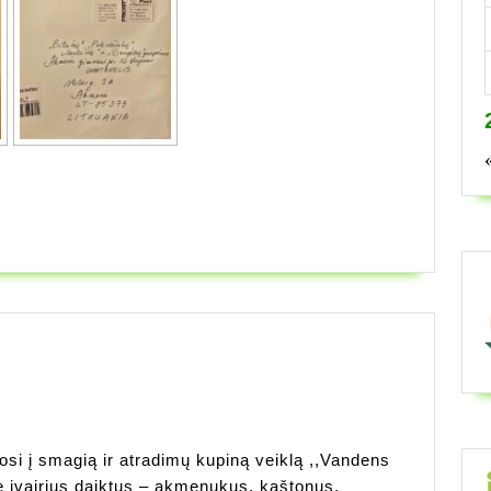
dosi į smagią ir atradimų kupiną veiklą ,,Vandens
dė įvairius daiktus – akmenukus, kaštonus,