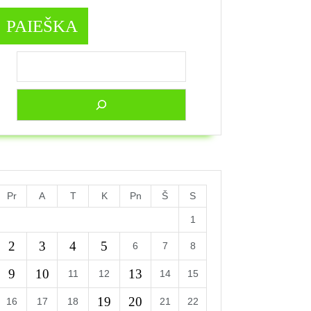
PAIEŠKA
Pr
A
T
K
Pn
Š
S
1
2
3
4
5
6
7
8
9
10
13
11
12
14
15
19
20
16
17
18
21
22