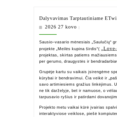
Dalyvavimas Tarptautiniame ETwin
2026
2026 27 kovo
|
27
kovo
Sausio–vasario mėnesiais „Saulučių“ gr
„Love-f
projekte „Meilės kupina širdis“(
projektas, skirtas patiems mažiausiems 
per gerumo, draugystės ir bendradarbia
Grupėje kartu su vaikais įsirengėme spe
kūrybai ir bendravimui. Čia veikė ir „paš
savo artimiesiems gražius linkėjimus. U
ne tik darželyje, bet ir namuose, o vėli
tarpusavio ryšius ir patirdami dovanoj
Projekto metu vaikai kūrė įvairias spalv
interaktyviose veiklose, piešė kompiute