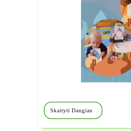
Skaityti
Skaityti Daugiau
Daugiau