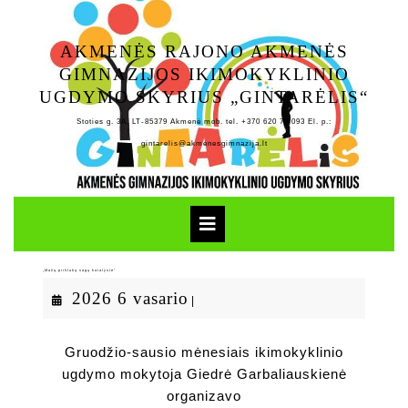
Skip
to
AKMENĖS RAJONO AKMENĖS
content
GIMNAZIJOS IKIMOKYKLINIO
UGDYMO SKYRIUS „GINTARĖLIS“
Stoties g. 3A, LT-85379 Akmenė mob. tel. +370 620 79 093 El. p.:
gintarelis@akmenesgimnazija.lt
Open
Button
„Mažų pirštukų sagų karalystė“
2026
2026 6 vasario
|
6
vasario
Gruodžio-sausio mėnesiais ikimokyklinio
ugdymo mokytoja Giedrė Garbaliauskienė
organizavo