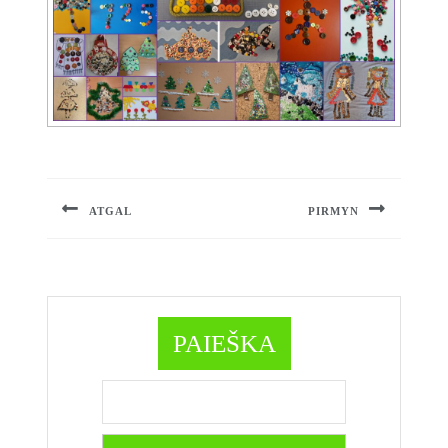
Navigacija
tarp
įrašų
ATGAL
PIRMYN
Previous
Next
post:
post:
PAIEŠKA