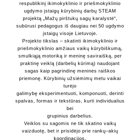
respublikinį ikimokyklinio ir priešmokyklinio
ugdymo įstaigų kūrybinių darbų STEAM
projektą „Mažų pirštukų sagų karalystė“,
subūrusi pedagogus iš daugiau nei 50 ugdymo
įstaigų visoje Lietuvoje.
Projekto tikslas – skatinti ikimokyklinio ir
priešmokyklinio amžiaus vaikų kūrybiškumą,
smulkiąją motoriką ir meninę saviraišką, per
praktinę veiklą (darbelių kūrimą) naudojant
sagas kaip pagrindinę meninės raiškos
priemonę. Kūrybinių užsiėmimų metu vaikai
turėjo
galimybę eksperimentuoti, komponuoti, derinti
spalvas, formas ir tekstūras, kurti individualius
bei
grupinius darbelius.
Veiklos su sagomis ne tik skatino vaikų
vaizduotę, bet ir prisidėjo prie rankų–akių
koordinacijos,