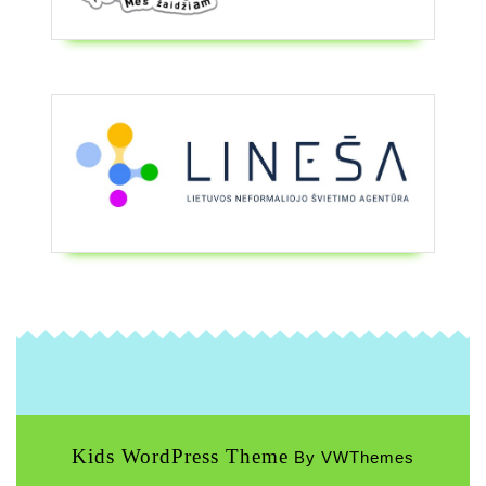
Kids WordPress Theme
By VWThemes
Scroll