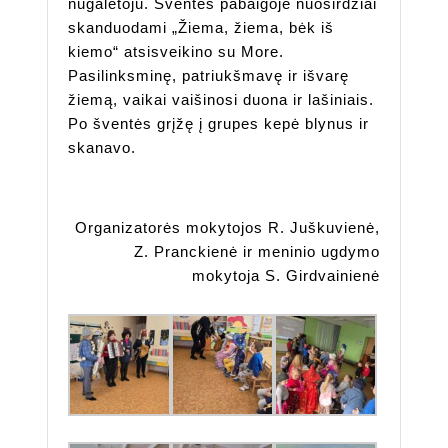
nugalėtoju. Šventės pabaigoje nuoširdžiai
skanduodami „Žiema, žiema, bėk iš
kiemo“ atsisveikino su More.
Pasilinksminę, patriukšmavę ir išvarę
žiemą, vaikai vaišinosi duona ir lašiniais.
Po šventės grįžę į grupes kepė blynus ir
skanavo.
Organizatorės mokytojos R. Juškuvienė,
Z. Pranckienė ir meninio ugdymo
mokytoja S. Girdvainienė