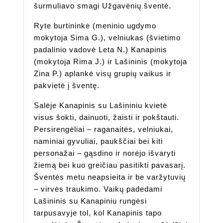
šurmuliavo smagi Užgavėnių šventė.
Ryte burtininkė (meninio ugdymo
mokytoja Sima G.), velniukas (švietimo
padalinio vadovė Leta N.) Kanapinis
(mokytoja Rima J.) ir Lašininis (mokytoja
Zina P.) aplankė visų grupių vaikus ir
pakvietė į šventę.
Salėje Kanapinis su Lašininiu kvietė
visus šokti, dainuoti, žaisti ir pokštauti.
Persirengėliai – raganaitės, velniukai,
naminiai gyvuliai, paukščiai bei kiti
personažai – gąsdino ir norėjo išvaryti
žiemą bei kuo greičiau pasitikti pavasarį.
Šventės metu neapsieita ir be varžytuvių
– virvės traukimo. Vaikų padedami
Lašininis su Kanapiniu rungėsi
tarpusavyje tol, kol Kanapinis tapo