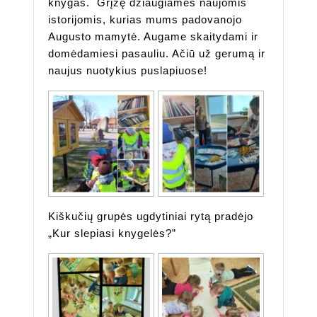
knygas. Grįžę džiaugiamės naujomis
istorijomis, kurias mums padovanojo
Augusto mamytė. Augame skaitydami ir
domėdamiesi pasauliu. Ačiū už gerumą ir
naujus nuotykius puslapiuose!
Kiškučių grupės ugdytiniai rytą pradėjo
„Kur slepiasi knygelės?”