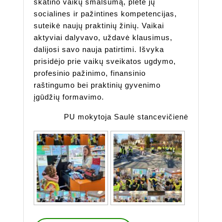
skatino vaikų smalsumą, plėtė jų
socialines ir pažintines kompetencijas,
suteikė naujų praktinių žinių. Vaikai
aktyviai dalyvavo, uždavė klausimus,
dalijosi savo nauja patirtimi. Išvyka
prisidėjo prie vaikų sveikatos ugdymo,
profesinio pažinimo, finansinio
raštingumo bei praktinių gyvenimo
įgūdžių formavimo.
PU mokytoja Saulė stancevičienė