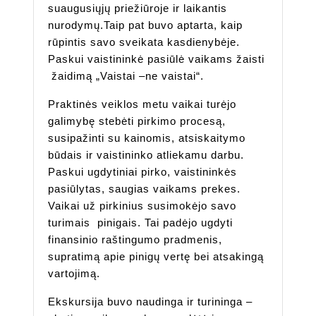
suaugusiųjų priežiūroje ir laikantis
nurodymų.Taip pat buvo aptarta, kaip
rūpintis savo sveikata kasdienybėje.
Paskui vaistininkė pasiūlė vaikams žaisti
žaidimą „Vaistai –ne vaistai“.
Praktinės veiklos metu vaikai turėjo
galimybę stebėti pirkimo procesą,
susipažinti su kainomis, atsiskaitymo
būdais ir vaistininko atliekamu darbu.
Paskui ugdytiniai pirko, vaistininkės
pasiūlytas, saugias vaikams prekes.
Vaikai už pirkinius susimokėjo savo
turimais pinigais. Tai padėjo ugdyti
finansinio raštingumo pradmenis,
supratimą apie pinigų vertę bei atsakingą
vartojimą.
Ekskursija buvo naudinga ir turininga –