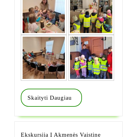
Skaityti
Skaityti Daugiau
Daugiau
Ekskursija
Ekskursija Į Akmenės Vaistinę