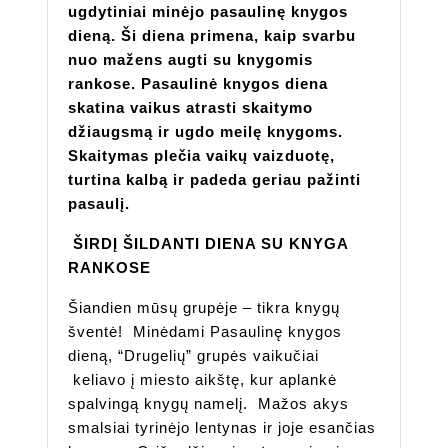
ugdytiniai minėjo pasaulinę knygos
dieną. Ši diena primena, kaip svarbu
nuo mažens augti su knygomis
rankose. Pasaulinė knygos diena
skatina vaikus atrasti skaitymo
džiaugsmą ir ugdo meilę knygoms.
Skaitymas plečia vaikų vaizduotę,
turtina kalbą ir padeda geriau pažinti
pasaulį.
ŠIRDĮ ŠILDANTI DIENA SU KNYGA
RANKOSE
Šiandien mūsų grupėje – tikra knygų
šventė! Minėdami Pasaulinę knygos
dieną, “Drugelių” grupės vaikučiai
keliavo į miesto aikštę, kur aplankė
spalvingą knygų namelį. Mažos akys
smalsiai tyrinėjo lentynas ir joje esančias