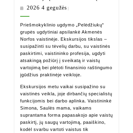
Į
2026
2026 4 gegužės
|
Akmenės
4
Vaistinę
gegužės
Priešmokyklinio ugdymo „Pelėdžiukų“
grupės ugdytiniai apsilankė Akmenės
Norfos vaistinėje. Ekskursijos tikslas –
susipažinti su tėvelių darbu, su vaistinės
paskirtimi, vaistininko profesija, ugdyti
atsakingą požiūrį į sveikatą ir vaistų
vartojimą bei plėtoti finansinio raštingumo
įgūdžius praktinėje veikloje.
Ekskursijos metu vaikai susipažino su
vaistinės veikla, joje dirbančių specialistų
funkcijomis bei darbo aplinka. Vaistininkė
Simona, Saulės mama, vaikams
suprantama forma papasakojo apie vaistų
paskirtį, jų saugų vartojimą, paaiškino,
kodėl svarbu vartoti vaistus tik