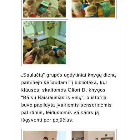
„Saulučių” grupės ugdytiniai knygų dieną
paminėjo keliaudami į biblioteką, kur
klausėsi skaitomos Gliori D. knygos
“Baisų Baisiausias iš visų”, o istorija
buvo papildyta įvairiomis sensorinėmis
patirtimis, leidusiomis vaikams ją
išgyventi per pojūčius.