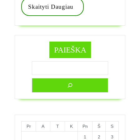
Skaityti
Skaityti Daugiau
Daugiau
PAIEŠKA
Pr
A
T
K
Pn
Š
S
1
2
3