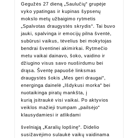
gegužės
Gegužės 27 dieną „Saulučių“ grupėje
Grupėje
vyko ypatingas ir kupinas šypsenų
mokslo metų užbaigimo rytmetis
„Spalvotas draugystės skrydis“. Tai buvo
jauki, spalvinga ir emocijų pilna šventė,
subūrusi vaikus, tėvelius bei mokytojas
bendrai šventinei akimirkai. Rytmečio
metu vaikai dainavo, šoko, vaidino ir
džiugino visus savo nuoširdumu bei
drąsa. Šventę papuošė linksmas
draugystės šokis „Mes geri draugai“,
energinga dainelė „Išdykusi morka“ bei
nuotaikinga piratų mankšta, į
kurią įsitraukė visi vaikai. Po aktyvios
veiklos mažieji trumpam „pailsėjo“
klausydamiesi ir atlikdami
švelniąją „Karalių lopšinę“. Didelio
susižavėjimo sulaukė vaikų vaidinama