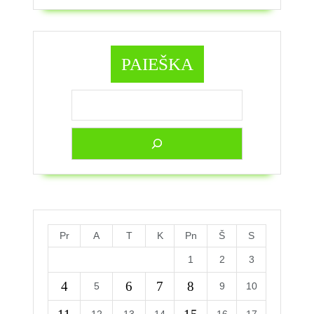
PAIEŠKA
Pr
A
T
K
Pn
Š
S
1
2
3
4
6
7
8
5
9
10