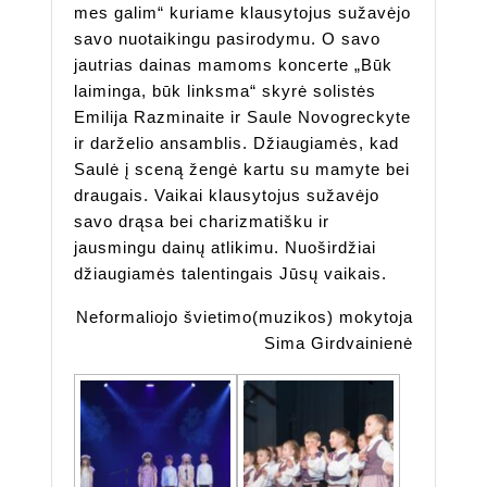
mes galim“ kuriame klausytojus sužavėjo
savo nuotaikingu pasirodymu. O savo
jautrias dainas mamoms koncerte „Būk
laiminga, būk linksma“ skyrė solistės
Emilija Razminaite ir Saule Novogreckyte
ir darželio ansamblis. Džiaugiamės, kad
Saulė į sceną žengė kartu su mamyte bei
draugais. Vaikai klausytojus sužavėjo
savo drąsa bei charizmatišku ir
jausmingu dainų atlikimu. Nuoširdžiai
džiaugiamės talentingais Jūsų vaikais.
Neformaliojo švietimo(muzikos) mokytoja
Sima Girdvainienė