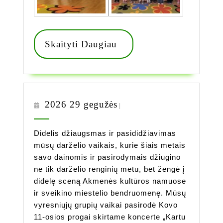
Skaityti
Skaityti Daugiau
Daugiau
2026
2026 29 gegužės
|
29
gegužės
Didelis džiaugsmas ir pasididžiavimas
mūsų darželio vaikais, kurie šiais metais
savo dainomis ir pasirodymais džiugino
ne tik darželio renginių metu, bet žengė į
didelę sceną Akmenės kultūros namuose
ir sveikino miestelio bendruomenę. Mūsų
vyresniųjų grupių vaikai pasirodė Kovo
11-osios progai skirtame koncerte „Kartu