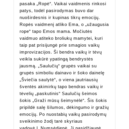
pasaka „Ropė“. Vaikai vaidmenis rinkosi
patys, todėl pasirodymas buvo dar
nuoširdesnis ir kupinas tikrų emocijų.
Ropės vaidmenį atliko Ema, o „užaugusia
rope“ tapo Emos mama. Močiutės
vaidmuo atiteko broliukų mamytei, kuri
taip pat prisijungė prie smagios vaikų
improvizacijos. Ši bendra vaikų ir tėvų
veikla sukūrė ypatingą bendrystės
jausmą. „Saulučių“ grupės vaikai su
grupės simboliu dainavo ir šoko dainelę
„Šviečia saulytė“, o viena jautriausių
šventės akimirkų tapo bendras vaikų ir
tėvelių „paskutinis“ Saulučių šeimos
šokis „Graži mūsų šeimynėlė“. Šis šokis
pripildė salę šilumos, dėkingumo ir gražių
emocijų. Po nuostabių vaikų pasirodymų
sveikinimo žodį tarė skyriaus
vadovė L.Numsėdienė. Ji pasidžiaugė