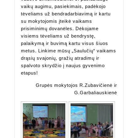
vaikų augimu, pasiekimais, padėkojo
tėveliams už bendradarbiavimą ir kartu
su mokytojomis įteikė vaikams
prisiminimų dovanėles. Dėkojame
visiems tėveliams už bendrystę,
palaikymą ir buvimą kartu visus šiuos
metus. Linkime mūsų „Saulučių“ vaikams
drąsių svajonių, gražių atradimų ir
spalvoto skrydžio į naujus gyvenimo
etapus!
Grupės mokytojos R.Zubavičienė ir
G.Garbaliauskienė